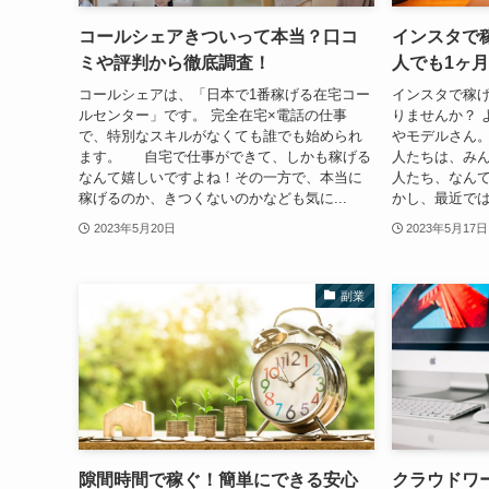
コールシェアきついって本当？口コ
インスタで
ミや評判から徹底調査！
人でも1ヶ
コールシェアは、「日本で1番稼げる在宅コー
インスタで稼げ
ルセンター」です。 完全在宅×電話の仕事
りませんか？ 
で、特別なスキルがなくても誰でも始められ
やモデルさん。
ます。 自宅で仕事ができて、しかも稼げる
人たちは、み
なんて嬉しいですよね！その一方で、本当に
人たち、なんて
稼げるのか、きつくないのかなども気に...
かし、最近では
2023年5月20日
2023年5月17日
副業
隙間時間で稼ぐ！簡単にできる安心
クラウドワ