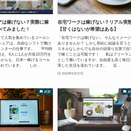
アは稼げない？実際に稼
在宅ワークは稼げない？リアル実
べてみました！
【甘くはないが希望はある】
して人気を集めているコールシ
「在宅ワークは稼げない」 そんなイメー
シェアは、自由なシフトで働け
ありませんか？ しかし初めに結論を言う
センターの仕事です。 平均時
スキルなしからでも自分の頑張り次第で在
超え、6人に1人が月収10万円を
で稼ぐことは可能です！ 私はフリーラ
とからも、日本一稼げるコール
として働いていますが、自由度も高く毎日
れています。 しか...
実した生活を送れています。 近...
2023年5月27日
副業