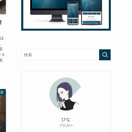
態
ジは
と、
宅
ンス
充
副業
ひな
ブロガー