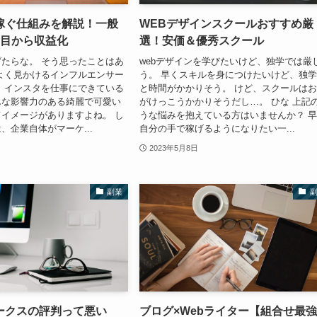
稼ぐ仕組みを解説！一般
WEBデザインスクールおすすめ厳
月目から収益化
選！安価＆優秀スクール
たらな。 そう思ったことはあ
webデザインを学びたいけど、独学では厳
よく見かけるインフルエンサー
う。 早くスキルを身につけたいけど、独
 インスタを仕事にできている
と時間がかかりそう。 けど、スクールは
んな影響力のある綺麗で可愛い
がけっこうかかりそうだし…。 ひな 上記
イメージがありますよね。 し
うな悩みを抱えている方はいませんか？ 
、企業自体がマーケ...
自分の手で稼げるようになりたい一...
2023年5月8日
副業
ークスの評判って悪い
ブログ×Webライター【組合せ最