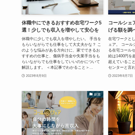
休職中にできるおすすめ在宅ワーク5
コールシェ
選！少しでも収入を増やして安心を
げる額を調
休職中に少しでも収入を増やしたい。 手当を
在宅ワークと
もらいながらでも仕事をして大丈夫かな？ こ
ェア。 コール
のような悩みがある方向けに、家でできるお
る在宅コール
すすめの仕事と、傷病手当金や失業手当をも
給は1400円を
らいながらでも仕事をしていいのかについて
超えているこ
解説します。 ＜本記事でわかること＞...
センターと言わ
2023年8月9日
2023年8月7日
副業