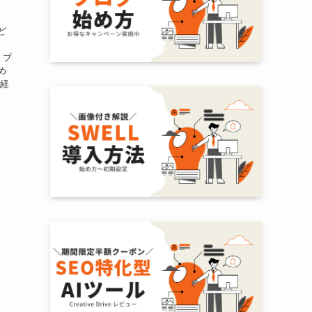
ど
く
 ブ
め
を経